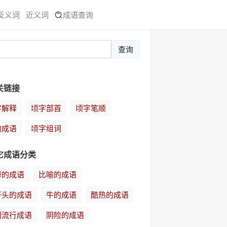
反义词
近义词
成语查询
查询
关链接
字解释
顷字部首
顷字笔顺
的成语
顷字组词
它成语分类
辩的成语
比喻的成语
开头的成语
牛的成语
酷热的成语
间流行成语
阴险的成语