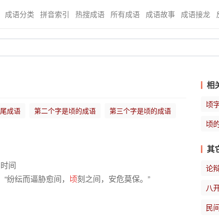
成语分类
拼音索引
热搜成语
所有成语
成语故事
成语接龙
相
顷
尾成语
第二个字是顷的成语
第三个字是顷的成语
顷
其
的时间
论
：“纷纭而逼胁愈间，
顷
刻之间，安危莫保。”
八
民