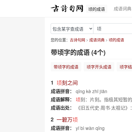
成语词典
顷的成语
您的位置：
古诗句网
成语词典
顷的成语
带顷字的成语 (4个)
带顷字的成语
顷字开头成语
顷字结
1
顷
刻之间
成语拼音：
qǐng kè zhī jiān
成语解释：
顷
刻：片刻。指极其短暂
成语出处：
《旧五代史·周书·太祖记》
2
一碧万
顷
成语拼音：
yī bì wàn qǐng