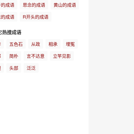
子的成语
思念的成语
黄山的成语
来的成语
R开头的成语
它热搜成语
作
五色石
从政
相承
埋冤
部
简朴
言不达意
立竿见影
腿
头部
泛泛