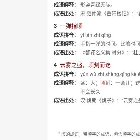
成语解释：
形容青绿无际。
成语出处：
宋 范仲淹《岳阳楼记》：
3
一弹指
顷
成语拼音：
yī tán zhǐ qǐng
成语解释：
手指一弹的时间。比喻时
成语出处：
《翻译名义集 时分》：“壮
4
云雾之盛，
顷
刻而讫
成语拼音：
yún wù zhī shèng,qǐng kè é
成语解释：
盛：大；
顷
刻：一会儿；
不会长久
成语出处：
汉·魏朗《魏子》：“云雾之
* 顷的成语，带顷字的成语，包含顷字的