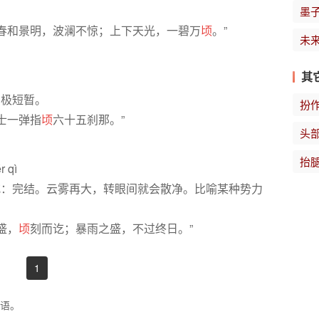
墨
“春和景明，波澜不惊；上下天光，一碧万
顷
。”
未
其
间极短暂。
扮
士一弹指
顷
六十五刹那。”
头
抬
r qì
讫：完结。云雾再大，转眼间就会散净。比喻某种势力
盛，
顷
刻而讫；暴雨之盛，不过终日。”
1
成语。