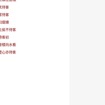
犹待客
常待客
归烟塘
五侯不待客
待客初
登楼向水看
虚心亦待客