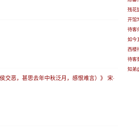
残花
开馆
待客
如今
西楼
待客
知弟
侯交恶，甚思去年中秋泛月，感恨难言）》 宋·