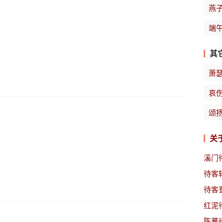
燕
端
其
萧
哀
颂
关
溪门
待客
待客
红泥
陈蕃