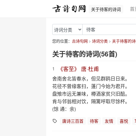
首
关于待客的诗词
您的位置：
古诗句网
诗词分类
关于待客的诗
关于待客的诗词(56首)
《客至》 唐·杜甫
1
舍南舍北皆春水，但见群鸥日日来。
花径不曾缘客扫，蓬门今始为君开。
盘飧市远无兼味，樽酒家贫只旧醅。
肯与邻翁相对饮，隔篱呼取尽馀杯。
(馀 通：余)
唐诗三百首
待客
友情
喜悦