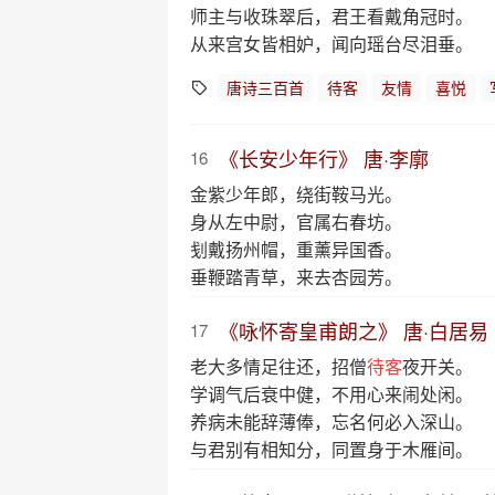
师主与收珠翠后，君王看戴角冠时。
从来宫女皆相妒，闻向瑶台尽泪垂。
唐诗三百首
待客
友情
喜悦
《长安少年行》 唐·李廓
16
金紫少年郎，绕街鞍马光。
身从左中尉，官属右春坊。
刬戴扬州帽，重薰异国香。
垂鞭踏青草，来去杏园芳。
《咏怀寄皇甫朗之》 唐·白居易
17
老大多情足往还，招僧
待客
夜开关。
学调气后衰中健，不用心来闹处闲。
养病未能辞薄俸，忘名何必入深山。
与君别有相知分，同置身于木雁间。