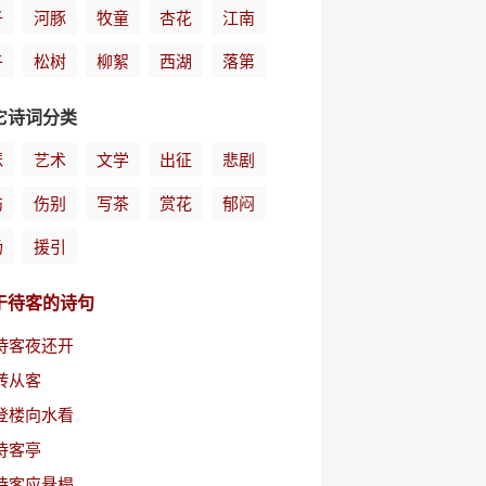
子
河豚
牧童
杏花
江南
午
松树
柳絮
西湖
落第
它诗词分类
瑟
艺术
文学
出征
悲剧
伤
伤别
写茶
赏花
郁闷
扬
援引
于待客的诗句
待客夜还开
转从客
登楼向水看
待客亭
待客应悬榻