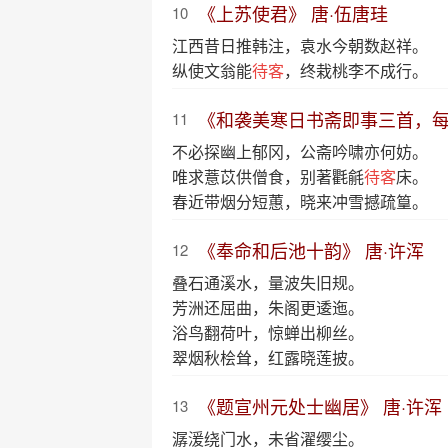
《上苏使君》 唐·伍唐珪
10
江西昔日推韩注，袁水今朝数赵祥。
纵使文翁能
待客
，终栽桃李不成行。
《和袭美寒日书斋即事三首，每
11
不必探幽上郁冈，公斋吟啸亦何妨。
唯求薏苡供僧食，别著氍毹
待客
床。
春近带烟分短蕙，晓来冲雪撼疏篁。
《奉命和后池十韵》 唐·许浑
12
叠石通溪水，量波失旧规。
芳洲还屈曲，朱阁更逶迤。
浴鸟翻荷叶，惊蝉出柳丝。
翠烟秋桧耸，红露晓莲披。
《题宣州元处士幽居》 唐·许浑
13
潺湲绕门水，未省濯缨尘。