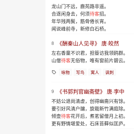
龙山门不远，鹿苑路非遥。
合逐闲身去，何须
待客
招。
年华残两鬓，筋骨倦长宵。
闻说峰前寺，新修白石桥。
《酬秦山人见寻》 唐·皎然
8
左右香童不识君，担簦访我领鸥群。
山僧
待客
无俗物，唯有窗前片碧云。
咏物
写鸟
寓人
讽刺
《书郭判官幽斋壁》 唐·李中
9
不妨公退尚清虚，创得幽斋兴有馀。
要引好风清户牖，旋栽新竹满庭除。
倾壶
待客
花开后，煮茗留僧月上初。
更有野情堪爱处，石床苔藓似匡庐。