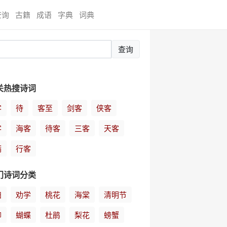
查询
古籍
成语
字典
词典
查询
关热搜诗词
客
待
客至
剑客
侠客
客
海客
待客
三客
天客
满
行客
门诗词分类
妇
劝学
桃花
海棠
清明节
柳
蝴蝶
杜鹃
梨花
螃蟹