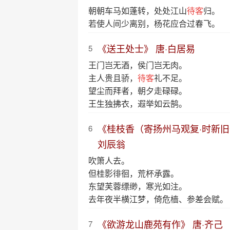
朝朝车马如蓬转，处处江山
待客
归。
若使人间少离别，杨花应合过春飞。
《送王处士》 唐·白居易
5
王门岂无酒，侯门岂无肉。
主人贵且骄，
待客
礼不足。
望尘而拜者，朝夕走碌碌。
王生独拂衣，遐举如云鹄。
《桂枝香（寄扬州马观复·时新旧
6
刘辰翁
吹箫人去。
但桂影徘徊，荒杯承露。
东望芙蓉缥缈，寒光如注。
去年夜半横江梦，倚危樯、参差会赋。
《欲游龙山鹿苑有作》 唐·齐己
7