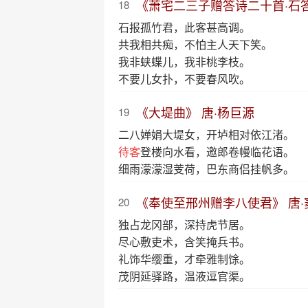
《萧宅二三子赠答诗二十首·石答
18
石报孤竹君，此客甚高调。
共我相共痴，不怕主人天下笑。
我非蛱蝶儿，我非桃李枝。
不要儿女扑，不要春风吹。
《大堤曲》 唐·杨巨源
19
二八婵娟大堤女，开垆相对依江渚。
待客
登楼向水看，邀郎卷幔临花语。
细雨濛濛湿芰荷，巴东商侣挂帆多。
《奉使至邢州赠李八使君》 唐·
20
独占龙冈部，深持虎节居。
尽心敷吏术，含笑掩兵书。
礼饰华缨重，才牵雅制馀。
茂阴延驿路，温液逗官渠。