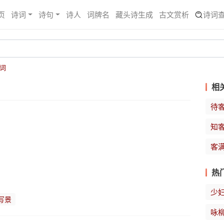
页
诗词
诗句
诗人
词牌名
藏头诗生成
古文赏析
诗词
词
相
待
知
客
热
少
写景
咏