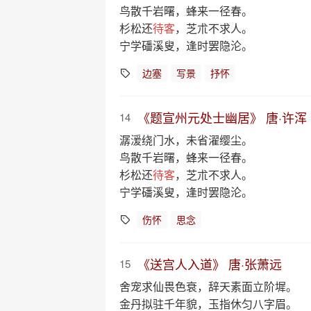
鸟散千岩曙，蜂来一径春。
杉松还
待客
，芝朮不求人。
宁学磻溪叟，逢时罢隐沦。
边塞
写景
抒怀
《题宣州元处士幽居》 唐·许浑
14
潺湲绕门水，未省濯缨尘。
鸟散千岩曙，蜂来一径春。
杉松还
待客
，芝朮不求人。
宁学磻溪叟，逢时罢隐沦。
伤怀
思念
《送宫人入道》 唐·张萧远
15
舍宠求仙畏色衰，辞天素面立阶墀。
金丹拟驻千年貌，玉指休匀八字眉。