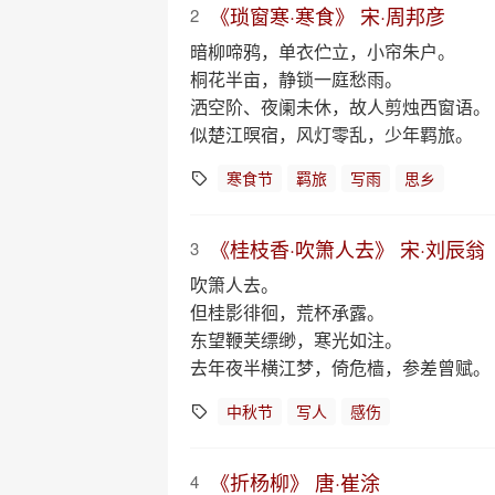
《琐窗寒·寒食》 宋·周邦彦
2
暗柳啼鸦，单衣伫立，小帘朱户。
桐花半亩，静锁一庭愁雨。
洒空阶、夜阑未休，故人剪烛西窗语。
似楚江暝宿，风灯零乱，少年羁旅。
寒食节
羁旅
写雨
思乡
《桂枝香·吹箫人去》 宋·刘辰翁
3
吹箫人去。
但桂影徘徊，荒杯承露。
东望鞭芙缥缈，寒光如注。
去年夜半横江梦，倚危樯，参差曾赋。
中秋节
写人
感伤
《折杨柳》 唐·崔涂
4