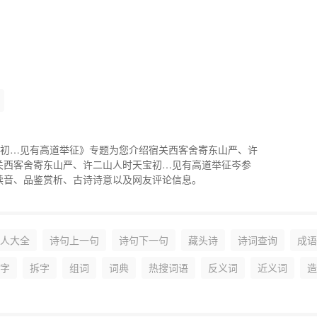
宝初…见有高道举征》专题为您介绍宿关西客舍寄东山严、许
关西客舍寄东山严、许二山人时天宝初…见有高道举征岑参
读音、品鉴赏析、古诗诗意以及网友评论信息。
人大全
诗句上一句
诗句下一句
藏头诗
诗词查询
成语
字
拆字
组词
词典
热搜词语
反义词
近义词
造