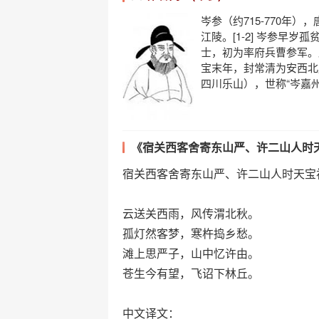
岑参（约715-770年
江陵。[1-2] 岑参早
士，初为率府兵曹参军。
宝末年，封常清为安西北
四川乐山），世称“岑嘉州
《宿关西客舍寄东山严、许二山人时
宿关西客舍寄东山严、许二山人时天宝
云送关西雨，风传渭北秋。
孤灯然客梦，寒杵捣乡愁。
滩上思严子，山中忆许由。
苍生今有望，飞诏下林丘。
中文译文：