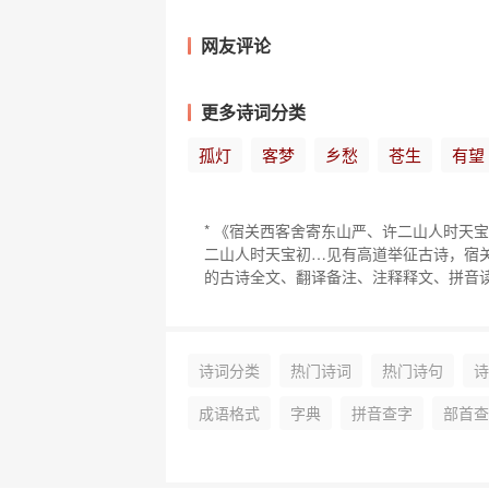
网友评论
更多诗词分类
孤灯
客梦
乡愁
苍生
有望
* 《宿关西客舍寄东山严、许二山人时天
二山人时天宝初…见有高道举征古诗，宿
的古诗全文、翻译备注、注释释文、拼音
诗词分类
热门诗词
热门诗句
诗
成语格式
字典
拼音查字
部首查