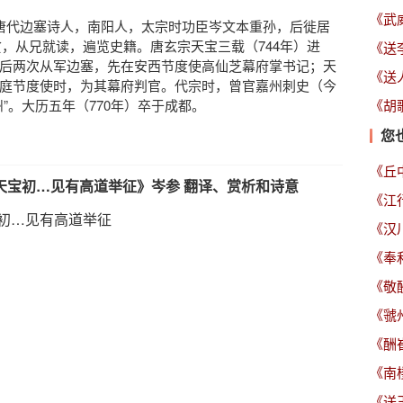
《武
），唐代边塞诗人，南阳人，太宗时功臣岑文本重孙，后徙居
岁孤贫，从兄就读，遍览史籍。唐玄宗天宝三载（744年）进
《送
后两次从军边塞，先在安西节度使高仙芝幕府掌书记；天
《送
庭节度使时，为其幕府判官。代宗时，曾官嘉州刺史（今
”。大历五年（770年）卒于成都。
《胡
您
《丘
天宝初…见有高道举征》岑参 翻译、赏析和诗意
初…见有高道举征
《汉
《奉
《敬
《虢
《酬
《南
《送