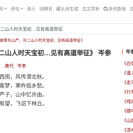
词
诗句
诗人
词牌名
藏头诗生成
古文赏析
诗词查询
舍寄东山严、许二山人时天宝初…见有高道举征》
二山人时天宝初…见有高道举征》 岑参
岑
《白
唐代
岑参
《逢
西雨，风传渭北秋。
客梦，寒杵捣乡愁。
《行
严子，山中忆许由。
《戏
有望，飞诏下林丘。
《碛
《山
《凉