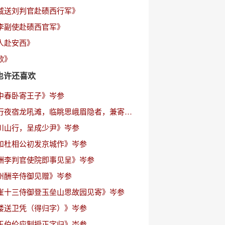
威送刘判官赴碛西行军》
李副使赴碛西官军》
人赴安西》
歌》
也许还喜欢
中春卧寄王子》岑参
《江行夜宿龙吼滩，临眺思峨眉隐者，兼寄幕中诸公》岑参
川山行，呈成少尹》岑参
和杜相公初发京城作》岑参
酬李判官使院即事见呈》岑参
州酬辛侍御见赠》岑参
崔十三侍御登玉垒山思故园见寄》岑参
楼送卫凭（得归字）》岑参
王伯伦应制授正字归》岑参