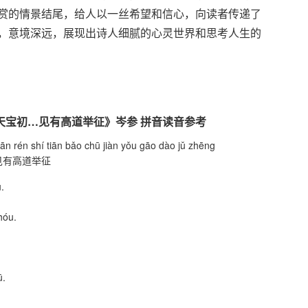
赏的情景结尾，给人以一丝希望和信心，向读者传递了
，意境深远，展现出诗人细腻的心灵世界和思考人生的
天宝初…见有高道举征》岑参 拼音读音参考
ān rén shí tiān bǎo chū jiàn yǒu gāo dào jǔ zhēng
见有高道举征
.
hóu.
ū.