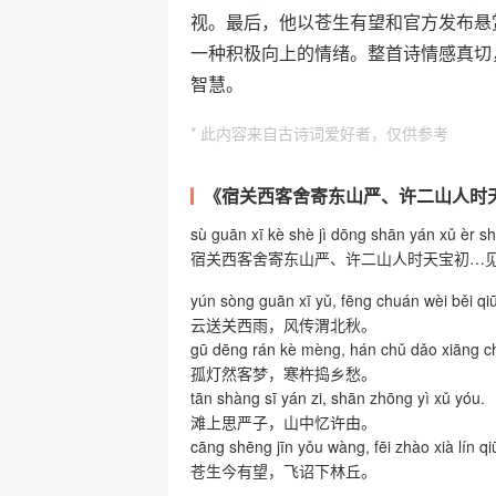
视。最后，他以苍生有望和官方发布悬
一种积极向上的情绪。整首诗情感真切
智慧。
* 此内容来自古诗词爱好者，仅供参考
《宿关西客舍寄东山严、许二山人时
sù guān xī kè shè jì dōng shān yán xǔ èr sh
宿关西客舍寄东山严、许二山人时天宝初…
yún sòng guān xī yǔ, fēng chuán wèi běi qiū
云送关西雨，风传渭北秋。
gū dēng rán kè mèng, hán chǔ dǎo xiāng c
孤灯然客梦，寒杵捣乡愁。
tān shàng sī yán zi, shān zhōng yì xǔ yóu.
滩上思严子，山中忆许由。
cāng shēng jīn yǒu wàng, fēi zhào xià lín qi
苍生今有望，飞诏下林丘。