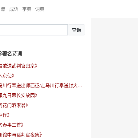
古籍
成语
字典
词典
查询
参著名诗词
雪歌送武判官归京》
入京使》
《走马川行奉送出师西征/走马川行奉送封大夫出师西征》
军九日思长安故园》
问花门酒家翁》
中作》
房春事二首》
州馆中与诸判官夜集》