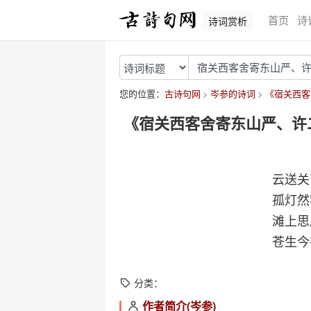
首页
诗
诗词赏析
您的位置：
古诗句网
岑参的诗词
《宿关西客
《宿关西客舍寄东山严、许
云送关
孤灯然
滩上思
苍生今
分类：
作者简介(岑参)