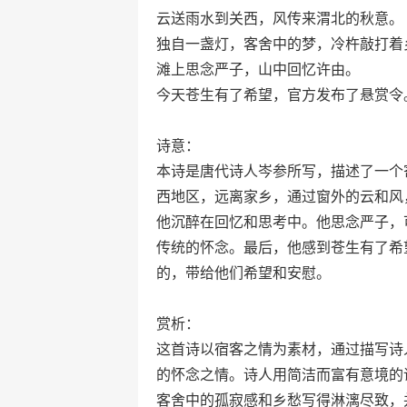
云送雨水到关西，风传来渭北的秋意。
独自一盏灯，客舍中的梦，冷杵敲打着
滩上思念严子，山中回忆许由。
今天苍生有了希望，官方发布了悬赏令
诗意：
本诗是唐代诗人岑参所写，描述了一个
西地区，远离家乡，通过窗外的云和风
他沉醉在回忆和思考中。他思念严子，
传统的怀念。最后，他感到苍生有了希
的，带给他们希望和安慰。
赏析：
这首诗以宿客之情为素材，通过描写诗
的怀念之情。诗人用简洁而富有意境的
客舍中的孤寂感和乡愁写得淋漓尽致，