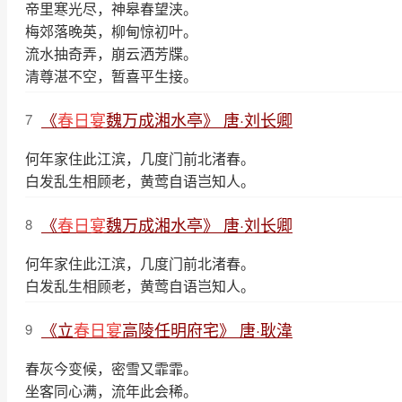
帝里寒光尽，神皋春望浃。
梅郊落晚英，柳甸惊初叶。
流水抽奇弄，崩云洒芳牒。
清尊湛不空，暂喜平生接。
《
春日宴
魏万成湘水亭》 唐·刘长卿
7
何年家住此江滨，几度门前北渚春。
白发乱生相顾老，黄莺自语岂知人。
《
春日宴
魏万成湘水亭》 唐·刘长卿
8
何年家住此江滨，几度门前北渚春。
白发乱生相顾老，黄莺自语岂知人。
《立
春日宴
高陵任明府宅》 唐·耿湋
9
春灰今变候，密雪又霏霏。
坐客同心满，流年此会稀。