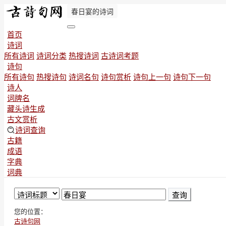
春日宴的诗词
首页
诗词
所有诗词
诗词分类
热搜诗词
古诗词考题
诗句
所有诗句
热搜诗句
诗词名句
诗句赏析
诗句上一句
诗句下一句
诗人
词牌名
藏头诗生成
古文赏析
诗词查询
古籍
成语
字典
词典
查询
您的位置：
古诗句网