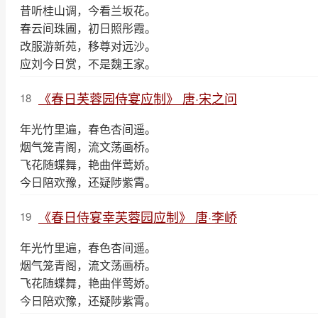
昔听桂山调，今看兰坂花。
春云间珠圃，初日照彤霞。
改服游新苑，移尊对远沙。
应刘今日赏，不是魏王家。
《春日芙蓉园侍宴应制》 唐·宋之问
18
年光竹里遍，春色杏间遥。
烟气笼青阁，流文荡画桥。
飞花随蝶舞，艳曲伴莺娇。
今日陪欢豫，还疑陟紫霄。
《春日侍宴幸芙蓉园应制》 唐·李峤
19
年光竹里遍，春色杏间遥。
烟气笼青阁，流文荡画桥。
飞花随蝶舞，艳曲伴莺娇。
今日陪欢豫，还疑陟紫霄。