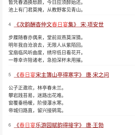
暂凭春酒换愁颜，今日应须醉始还。
池上有门君莫掩，从教野客见青山。
《次韵酬杳仲文
春日宴
集》 宋·项安世
4
步屧随春亦偶来，堂前双燕莫深猜。
明年我自沧浪去，无限人从紫陌回。
宝扇临风听曲度，绣帘低日看花开。
一尊幸许陪诸老，急拍深杯未用摧。
《
春日宴
宋主簿山亭得寒字》 唐·宋之问
5
公子正邀欢，林亭春未兰。
攀岩践苔易，迷路出花难。
窗覆垂杨暖，阶侵瀑水寒。
帝城归路直，留兴接鹓鸾。
《
春日宴
乐游园赋韵得接字》 唐·王勃
6