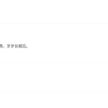
燕，岁岁长相见。