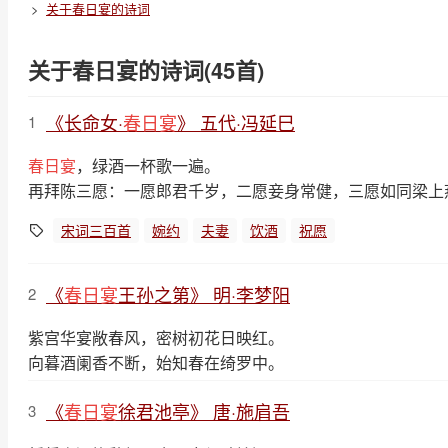
关于春日宴的诗词
关于春日宴的诗词(45首)
《长命女·
春日宴
》 五代·冯延巳
1
春日宴
，绿酒一杯歌一遍。
再拜陈三愿：一愿郎君千岁，二愿妾身常健，三愿如同梁上
宋词三百首
婉约
夫妻
饮酒
祝愿
《
春日宴
王孙之第》 明·李梦阳
2
紫宫华宴敞春风，密树初花日映红。
向暮酒阑香不断，始知春在绮罗中。
《
春日宴
徐君池亭》 唐·施肩吾
3