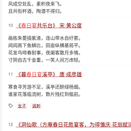
风成空处乱，素积夜来飞。
且共衔杯酒，陶潜不得归。
《
春日宴
共乐台》 宋·黄公度
10
画栋朱甍插紫清，连山带水自纡萦。
闾阎高下鱼鳞比，田亩纵横基局平。
花发鸟啼春耐事，夜阑客散月多情。
寸阴自古千金重，一笑人间万虑轻。
《暮
春日宴
溪亭》 唐·成彦雄
11
寒食寻芳游不足，溪亭还醉绿杨烟。
谁家花落临流树，数片残红到槛前。
女子
讽刺
《洞仙歌（方庵春日花胜宴客，为得雏庆·花翁赋词
12