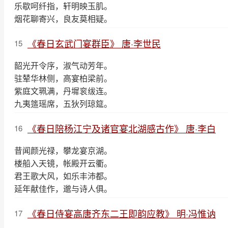
乐歇呵纤指，轩明映玉肌。
烟花聊寄兴，良友莫相疑。
《春日玄武门宴群臣》 唐·李世民
15
韶光开令序，淑气动芳年。
驻辇华林侧，高宴柏梁前。
紫庭文珮满，丹墀衮绂连。
九夷簉瑶席，五狄列琼筵。
《春日陪杨江宁及诸官宴北湖感古作》 唐·李白
16
昔闻颜光禄，攀龙宴京湖。
楼船入天镜，帐殿开云衢。
君王歌大风，如乐丰沛都。
延年献佳作，邈与诗人俱。
《春日侍宴高唐齐东二王即韵应教》 明·冯惟讷
17