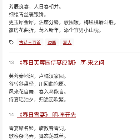
芳辰良宴，人日春朝并。
细缕青丝裹银饼。
更玉犀金犀，沾座分簪，歌围暖，梅靥桃唇斗胜。
露房花曲折，莺入新年，添个宜男小山枕。
古诗三百首
边塞
写人
《春日芙蓉园侍宴应制》 唐·宋之问
13
芙蓉秦地沼，卢橘汉家园。
谷转斜盘径，川回曲抱原。
风来花自舞，春入鸟能言。
侍宴瑶池夕，归途笳吹繁。
《春日雪宴》 明·李开先
14
雪宴聚名姬，旋教春雪词。
歌喉杂鸟弄，舞态荡蛛丝。