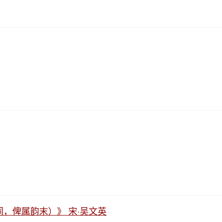
，俾属韵末）》 宋·吴文英