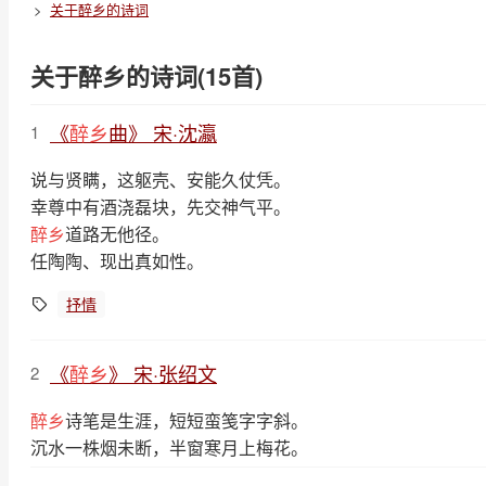
关于醉乡的诗词
关于醉乡的诗词(15首)
《
醉乡
曲》 宋·沈瀛
1
说与贤瞒，这躯壳、安能久仗凭。
幸尊中有酒浇磊块，先交神气平。
醉乡
道路无他径。
任陶陶、现出真如性。
抒情
《
醉乡
》 宋·张绍文
2
醉乡
诗笔是生涯，短短蛮笺字字斜。
沉水一株烟未断，半窗寒月上梅花。