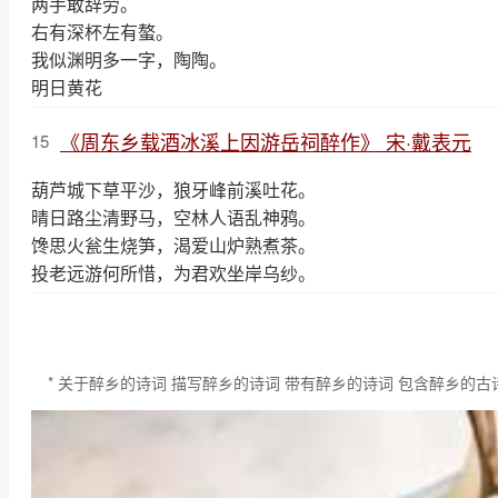
两手敢辞劳。
右有深杯左有螯。
我似渊明多一字，陶陶。
明日黄花
《周东乡载酒冰溪上因游岳祠醉作》 宋·戴表元
15
葫芦城下草平沙，狼牙峰前溪吐花。
晴日路尘清野马，空林人语乱神鸦。
馋思火瓮生烧笋，渴爱山炉熟煮茶。
投老远游何所惜，为君欢坐岸乌纱。
* 关于醉乡的诗词 描写醉乡的诗词 带有醉乡的诗词 包含醉乡的古诗