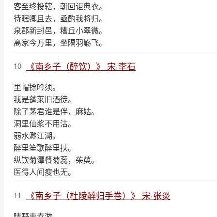
客至终投辖，朝回讵典衣。
待眠卿且去，亟酌我将归。
泉郡新封邑，糟丘小翠微。
离家今万里，坐隔羽觞飞。
《南乡子（醉饮）》 宋·李石
10
里帽捻吟须。
我是蓬莱旧酒徒。
除了茅君谁是伴，麻姑。
洞里仙浆不用沽。
弱水渺江湖。
醉里笙歌醉里扶。
纵饮菊潭餐菊蕊，茱萸。
医得人间瘦也无。
《南乡子（杜陵醉归手卷）》 宋·张炎
11
晴野事春游。