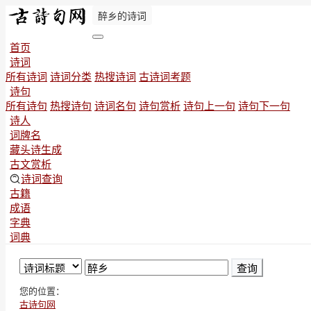
醉乡的诗词
首页
诗词
所有诗词
诗词分类
热搜诗词
古诗词考题
诗句
所有诗句
热搜诗句
诗词名句
诗句赏析
诗句上一句
诗句下一句
诗人
词牌名
藏头诗生成
古文赏析
诗词查询
古籍
成语
字典
词典
查询
您的位置：
古诗句网