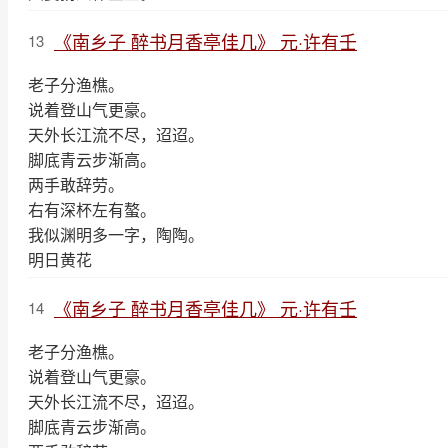
《南乡子 醉书月香亭佳几》 元·许有壬
13
老子分渔樵。
说着登山气更豪。
天外长江流不尽，迢迢。
脚底青云步渐高。
两手敢辞劳。
右有深杯左有螯。
我似渊明多一字，陶陶。
明日黄花
《南乡子 醉书月香亭佳几》 元·许有壬
14
老子分渔樵。
说着登山气更豪。
天外长江流不尽，迢迢。
脚底青云步渐高。