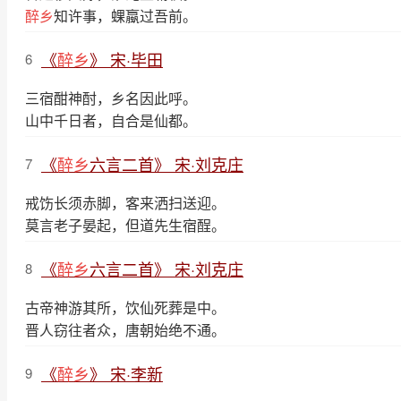
醉乡
知许事，蜾蠃过吾前。
《
醉乡
》 宋·毕田
6
三宿酣神酎，乡名因此呼。
山中千日者，自合是仙都。
《
醉乡
六言二首》 宋·刘克庄
7
戒饬长须赤脚，客来洒扫送迎。
莫言老子晏起，但道先生宿酲。
《
醉乡
六言二首》 宋·刘克庄
8
古帝神游其所，饮仙死葬是中。
晋人窃往者众，唐朝始绝不通。
《
醉乡
》 宋·李新
9