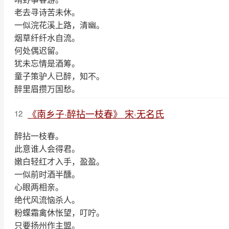
老去寻诗苦未休。
一似浣花溪上路，清幽。
烟草纤纤水自流。
何处偶迟留。
犹未忘情是酒筹。
童子策驴人已醉，知不。
醉里眉攒万国愁。
《南乡子·醉拈一枝春》 宋·无名氏
12
醉拈一枝春。
此意谁人会得君。
嫩白轻红才入手，盈盈。
一似前时酒半醺。
心眼两相亲。
绝代风流恼杀人。
粉蝶霜禽休怅望，叮咛。
只要扬州作主盟。