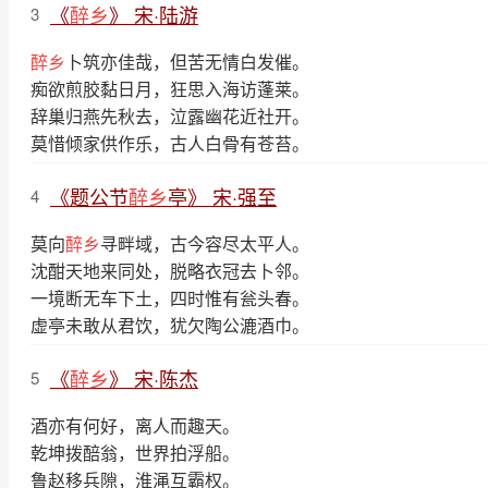
《
醉乡
》 宋·陆游
3
醉乡
卜筑亦佳哉，但苦无情白发催。
痴欲煎胶黏日月，狂思入海访蓬莱。
辞巢归燕先秋去，泣露幽花近社开。
莫惜倾家供作乐，古人白骨有苍苔。
《题公节
醉乡
亭》 宋·强至
4
莫向
醉乡
寻畔域，古今容尽太平人。
沈酣天地来同处，脱略衣冠去卜邻。
一境断无车下土，四时惟有瓮头春。
虚亭未敢从君饮，犹欠陶公漉酒巾。
《
醉乡
》 宋·陈杰
5
酒亦有何好，离人而趣天。
乾坤拨醅翁，世界拍浮船。
鲁赵移兵隙，淮渑互霸权。