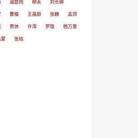
操
温庭筠
柳永
刘长卿
贺
曹植
王昌龄
张籍
孟郊
然
贯休
许浑
罗隐
杨万里
龟蒙
张祜