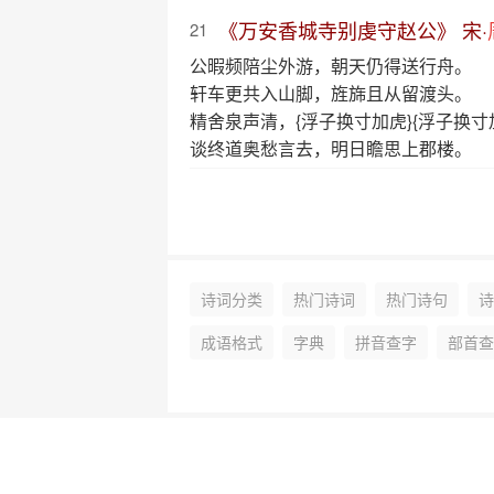
《万安香城寺别虔守赵公》 宋·
21
公暇频陪尘外游，朝天仍得送行舟。
轩车更共入山脚，旌旆且从留渡头。
精舍泉声清，{浮子换寸加虎}{浮子换
谈终道奥愁言去，明日瞻思上郡楼。
诗词分类
热门诗词
热门诗句
诗
成语格式
字典
拼音查字
部首查