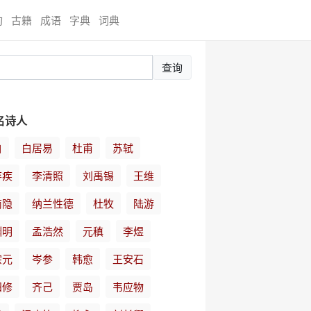
询
古籍
成语
字典
词典
查询
名诗人
白
白居易
杜甫
苏轼
弃疾
李清照
刘禹锡
王维
商隐
纳兰性德
杜牧
陆游
渊明
孟浩然
元稹
李煜
宗元
岑参
韩愈
王安石
阳修
齐己
贾岛
韦应物