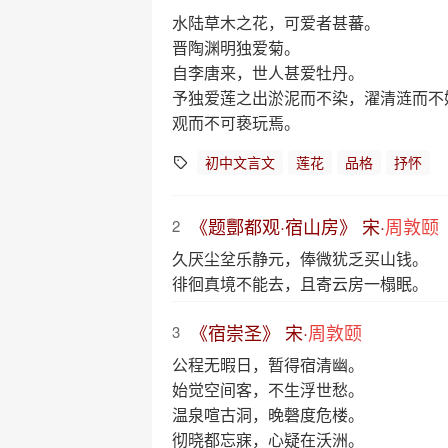
水陆草木之花，可爱者甚蕃。
晋陶渊明独爱菊。
自李唐来，世人甚爱牡丹。
予独爱莲之出淤泥而不染，濯清涟而不
观而不可亵玩焉。
初中文言文
莲花
品格
抒怀
《题酆都观·宿山房》 宋·
周敦颐
2
久厌尘坌乐静元，俸微犹乏买山钱。
徘徊真境不能去，且寄云房一榻眠。
《宿崇圣》 宋·
周敦颐
3
公程无暇日，暂得宿清幽。
始觉空间客，不生浮世愁。
温泉喧古洞，晚磬度危楼。
彻晓都忘寐，心疑在沃洲。