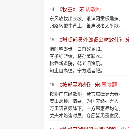
《牧童》 宋·
周敦颐
14
东风放牧出长坡，谁识阿童乐趣多。
归路转鞭牛背上，笛声吹老太平歌。
《赠虞部员外郎谭公昉致仕》 宋
15
清时望郎贵，白首故乡归。
有子纡蓝绶，将孙著彩衣。
松乔新道院，鹤老旧渔矶。
知止自高德，宁为遁者肥。
《按部至春州》 宋·
周敦颐
16
按部广东经数郡，若言岚瘴更无春。
度山烟锁埋清昼，为国天终护吉人。
万里诏音频降下，一方恩惠尽均匀。
丈夫才略逢时展，仓廪皆无亟富民。