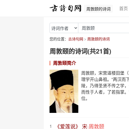
首页
周敦颐的诗词
您的位置：
古诗句网
周敦颐的诗词
周敦颐的诗词(共21首)
周敦颐简介
周敦颐，宋营道楼田堡（
理学开山鼻祖。“两汉而
陵，乃得圣贤不传之学，
而性于人者，了若指掌。
位。
《爱莲说》 宋·
周敦颐
1