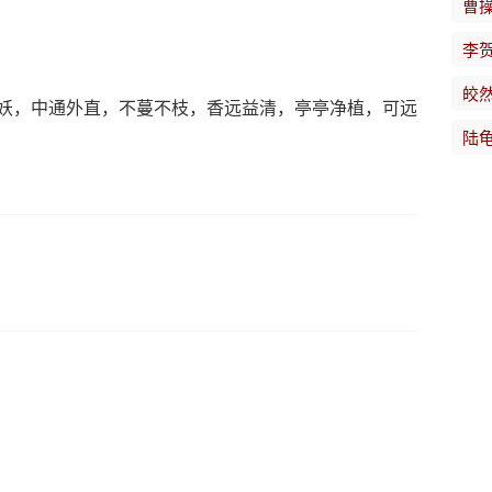
曹
李
皎
妖，中通外直，不蔓不枝，香远益清，亭亭净植，可远
陆