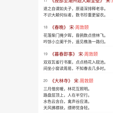
《按部至潮州题大颠堂壁》 宋·
17
退之自谓如夫子，原道深排释老非。
不识大颠何似者，数书珍重更留衣。
《春晚》 宋·
周敦颐
18
花落柴门掩夕晖，昏鸦数点傍林飞。
吟馀小立阑干外，遥见樵渔一路归。
《暮春即事》 宋·
周敦颐
19
双双瓦雀行书案，点点杨花入砚池。
间坐小窗读周易，不知春去几多时。
《大林寺》 宋·
周敦颐
20
三月僧房暖，林花互照明。
路盘层顶上，人在半空行。
水色云含白，禽声谷应清。
天风拂襟袂，缥缈觉身轻。