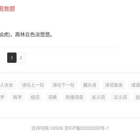
周敦颐
寸加虎}，高林云色淡悠悠。
1
2
人大全
诗句上一句
诗句下一句
藏头诗
诗词查询
成语
字
拆字
组词
词典
热搜词语
反义词
近义词
造
古诗句网 ©2026
京ICP备22222222号-1