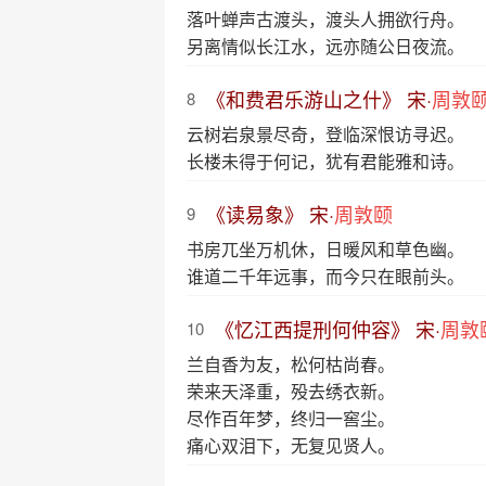
落叶蝉声古渡头，渡头人拥欲行舟。
另离情似长江水，远亦随公日夜流。
《和费君乐游山之什》 宋·
周敦
8
云树岩泉景尽奇，登临深恨访寻迟。
长楼未得于何记，犹有君能雅和诗。
《读易象》 宋·
周敦颐
9
书房兀坐万机休，日暖风和草色幽。
谁道二千年远事，而今只在眼前头。
《忆江西提刑何仲容》 宋·
周敦
10
兰自香为友，松何枯尚春。
荣来天泽重，殁去绣衣新。
尽作百年梦，终归一窖尘。
痛心双泪下，无复见贤人。