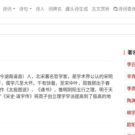
诗词
诗句
诗人
词牌名
藏头诗生成
古文赏析
诗词查
著
李
今湖南道县）人，北宋著名哲学家，是学术界公认的宋明
辛
下，儒学几至大坏。千有馀载，至宋中叶，周敦颐出于舂
李
作《太极图说》、《通书》，推明阴阳五行之理，明于天
”《宋史·道学传》将周子创立理学学派提高到了极高的地
陶
柳
欧