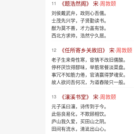
《题浩然阁》 宋·
周敦颐
11
刘侯戴武弁，政则心吾儒。
士茂先兴学，子贤勤读书。
猷为莫不善，才力盖有馀。
西北方求帅，浩然宁久居。
《任所寄乡关故旧》 宋·
周敦颐
12
老子生来骨性寒，宦情不改旧儒酸。
停杯厌饮得醪味，举筋常餐淡菜盘。
事冗不知筋力倦，官清赢得梦魂安。
故人欲问吾何况，为道舂陵只一般。
《瀼溪书堂》 宋·
周敦颐
13
元子溪曰瀼，诗传到于今。
此俗良易化，不欺顾相饮。
庐山我久爱，买田山之阴。
田间有流水，清泚出山心。