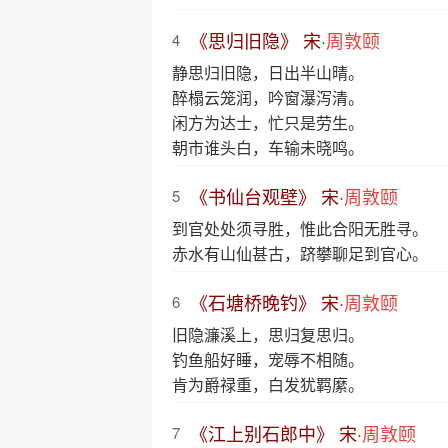
《思归旧隐》 宋·
周敦颐
4
静思归旧隐，日出半山晴。
醉榻云笼润，吟窗瀑泻清。
闲方为达士，忙只是劳生。
朝市谁头白，车输未晓鸣。
《书仙台观壁》 宋·
周敦颐
5
到官处处须寻胜，惟此合阳无胜寻。
赤水有山仙甚古，跻攀聊足到官心。
《石塘桥晚钓》 宋·
周敦颐
6
旧隐濂溪上，思归复思归。
钓鱼船好睡，宠辱不相随。
肯为爵禄重，白发犹羁縻。
《江上别石郎中》 宋·
周敦颐
7