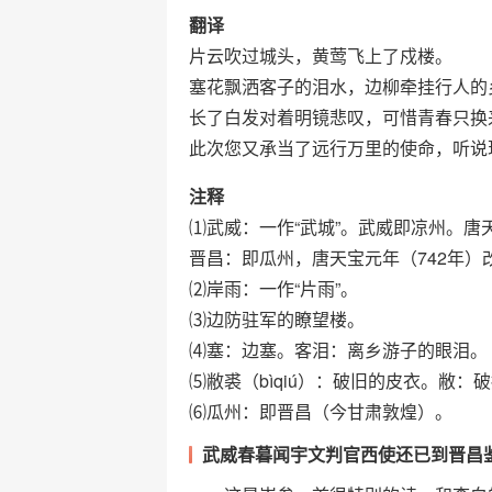
翻译
片云吹过城头，黄莺飞上了戍楼。
塞花飘洒客子的泪水，边柳牵挂行人的
长了白发对着明镜悲叹，可惜青春只换
此次您又承当了远行万里的使命，听说
注释
⑴武威：一作“武城”。武威即凉州。唐
晋昌：即瓜州，唐天宝元年（742年
⑵岸雨：一作“片雨”。
⑶边防驻军的瞭望楼。
⑷塞：边塞。客泪：离乡游子的眼泪。
⑸敝裘（bìqiú）：破旧的皮衣。敝
⑹瓜州：即晋昌（今甘肃敦煌）。
武威春暮闻宇文判官西使还已到晋昌