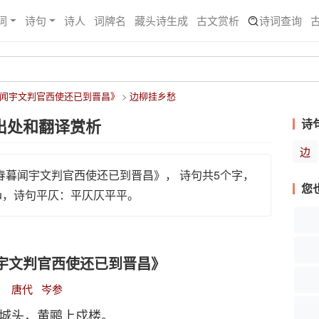
词
诗句
诗人
词牌名
藏头诗生成
古文赏析
诗词查询
闻宇文判官西使还已到晋昌》
边柳挂乡愁
出处和翻译赏析
诗
边
春暮闻宇文判官西使还已到晋昌》， 诗句共5个字，
您
g chóu，诗句平仄：平仄仄平平。
宇文判官西使还已到晋昌》
唐代
岑参
城头，黄鹂上戍楼。