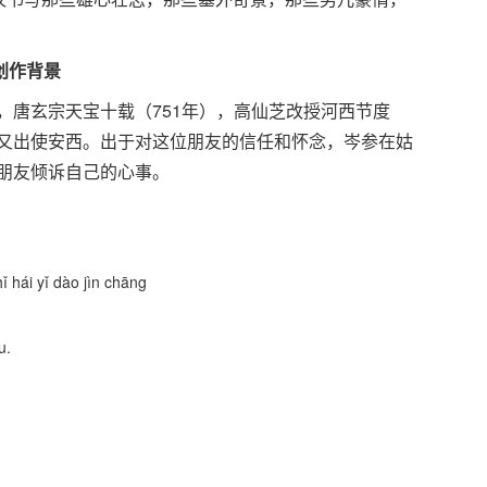
创作背景
唐玄宗天宝十载（751年），高仙芝改授河西节度
又出使安西。出于对这位朋友的信任和怀念，岑参在姑
朋友倾诉自己的心事。
 hái yǐ dào jìn chāng
u.