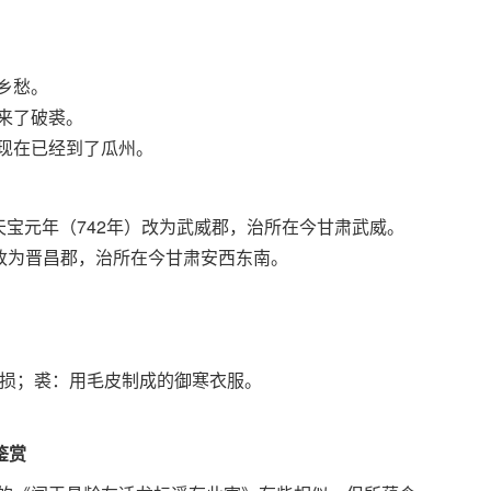
乡愁。
来了破裘。
现在已经到了瓜州。
天宝元年（742年）改为武威郡，治所在今甘肃武威。
）改为晋昌郡，治所在今甘肃安西东南。
：破损；裘：用毛皮制成的御寒衣服。
鉴赏