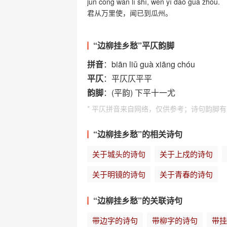
jūn cóng wàn lǐ shǐ, wén yǐ dào guā zhōu.
君从万里使，闻已到瓜州。
“边柳挂乡愁”平仄韵脚
拼音
：biān liǔ guà xiāng chóu
平仄
：平仄仄平平
韵脚
：(平韵) 下平十一尤
* 平仄拼音来自网络，仅供参考；诗句韵脚
“边柳挂乡愁”的相关诗句
关于城头的诗句
关于上戍的诗句
关于明镜的诗句
关于青春的诗句
“边柳挂乡愁”的关联诗句
带边字的诗句
带柳字的诗句
带挂