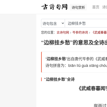
首页
诗
诗句赏析
您的位置：
古诗句网
岑参的诗词
《武威春暮
“边柳挂乡愁”的意思及全诗
“
边柳挂乡愁
”出自唐代岑参的《武威
诗句拼音为：biān liǔ guà xiān
“边柳挂乡愁”全诗
《武威春暮闻
岸雨过