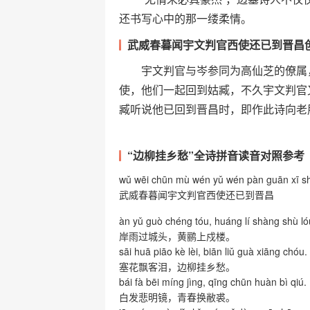
还书写心中的那一缕柔情。
武威春暮闻宇文判官西使还已到晋昌
宇文判官与岑参同为高仙芝的僚属，
使，他们一起回到姑臧，不久宇文判官
臧听说他已回到晋昌时，即作此诗向老
“边柳挂乡愁”全诗拼音读音对照参考
wǔ wēi chūn mù wén yǔ wén pàn guān xī shǐ
武威春暮闻宇文判官西使还已到晋昌
àn yǔ guò chéng tóu, huáng lí shàng shù ló
岸雨过城头，黄鹂上戍楼。
sāi huā piāo kè lèi, biān liǔ guà xiāng chóu.
塞花飘客泪，边柳挂乡愁。
bái fà bēi míng jìng, qīng chūn huàn bì qiú.
白发悲明镜，青春换敝裘。