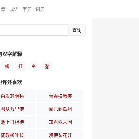
古籍
成语
字典
词典
查询
句汉字解释
柳
挂
乡
愁
也许还喜欢
白发悲明镜
青春换敝裘
君从万里使
闻已到瓜州
池上日相待
知君殊未回
徒教柳叶长
漫使梨花开