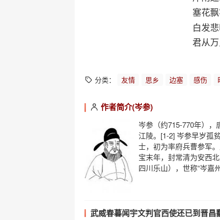
塞花飘
白发悲
君从万
分类：
友情
思乡
边塞
感伤
作者简介(岑参)
岑参（约715-770年
江陵。[1-2] 岑参早
士，初为率府兵曹参军。
宝末年，封常清为安西北
四川乐山），世称“岑嘉州
武威春暮闻宇文判官西使还已到晋昌