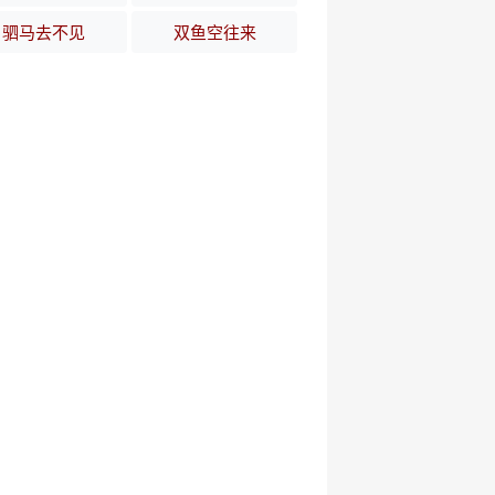
驷马去不见
双鱼空往来