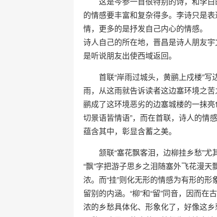
这是岑参一首很特别的诗，和李白的
的情感要丰富和复杂得多。李诗只是表
情，更多的是抒发自己内心的情感。
诗人自己的所在地，晋昌是诗人朋友宇
是听说朋友出使西域返回。
首联“岸雨过城头，黄鹂上戍楼”写
雨，从这雨就告诉读者这边塞环境之苦
鹂成了这环境恶劣的边塞城楼的一抹亮
切景语皆情语”，而在首联，诗人的情
蕴含其中，彰显含蓄之美。
颔联“塞花飘客泪，边柳挂乡愁”尤
“飘”字把游子思乡之泪随塞外飞花漫
浓。而“挂”则化无形的情感为有形的
留别的内涵。“柳”和“留”同音，因而
浓的乡愁具体化、形象化了，好像这乡