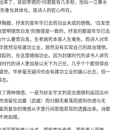
出来了，就如李煜的“问君能有几多愁，恰似一江春水
，形象化具体化，是诗人的匠心所在。
胸臆，抒发的是年华已去而功业未成的感慨。“白发悲
高堂明镜悲白发”的情感是一致的，抒发的都是年华已去
了为什么要悲白发。生老病死本是人生难免，而诗人对年
华居然没有建功立业，居然没有实现自己的政治理想。
穿得起的，在这里暗指功业。因为封建时代的读书人讲究
盛唐时代的诗人更加是以天下为己任，几乎个个都觉得自
盛世。岑参毫无疑问也会有建功立业的雄心壮志，但一
得志。
发了两种情感，一是为好友宇文判官出使顺利返回瓜州
然滞留在边塞（武威）而归期无着落而感到伤感与无
富而复杂的情感从字里行间若隐若现的透露出来。诗歌
不绝如缕。
仅书写那些雄心壮志，那些塞外奇景，那些男儿豪情，