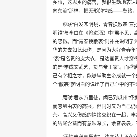
乡愁，这思乡的痛苦，就很生动地表达
向东流”那样，把无形的情感——愁绪
颈联“白发悲明镜，青春换敝裘”直抒
明镜”与李白在《将进酒》中“君不见，
的感伤。而“青春换敝裘”则补充说明
华的失去如此悲伤，是因为大好青春年
“裘”是名贵的皮大衣，是达官贵人才
的是“学成文武艺，货与帝王家”。而
己有宰相之才，能够辅助皇帝成就一个
个“敝裘”就明白的说出了自己心中的不
尾联“君从万里使，闻已到瓜州”抒
而感到由衷的高兴；但同时又为自己仍
奈。高兴又伤感的情绪交织在一起，丰
的结尾含蓄而有意味深长，余音袅袅，
“无情未必真豪杰”，边塞诗人不仅