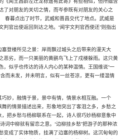
《闻王昌龄左迁龙标遥有此寄》有些相似，但所蕴含
达了对朋友的关切之情，而岑参既有对朋友的关心之
 春暮点出了时节，武威和晋昌交代了地点。武威是
文判官出使返回到达之地。“闻宇文判官西使还”则指出
边塞登楼所见之景：岸雨飘过城头之后带来的漫天大
之恶劣，而一只美丽的黄鹂鸟飞上了戍楼躲雨。这只黄
色，似乎也传达的诗人内心的某种温情。王国维说“一
感含而未发，并未明言，似有一丝苍凉，更有一缕温情
其巧妙，融情于景，景中有情，情景水相互融。一个
天飘舞的情景描述出来，形象地突出了客泪之多，乡愁之
形象，把乡愁与杨柳联系在一起，诗人很巧妙杨柳意象中
在古诗词中柳就有留恋之意。“边柳挂乡愁”把游子的那种浓
愁变成了实体物质，挂满了边塞的杨柳树。这沉甸甸的