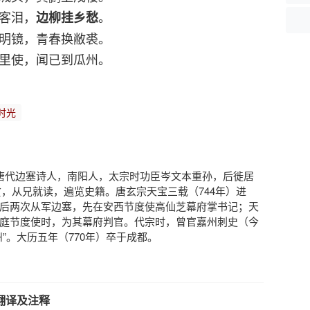
客泪，
。
边柳挂乡愁
明镜，青春换敝裘。
里使，闻已到瓜州。
时光
），唐代边塞诗人，南阳人，太宗时功臣岑文本重孙，后徙居
岁孤贫，从兄就读，遍览史籍。唐玄宗天宝三载（744年）进
后两次从军边塞，先在安西节度使高仙芝幕府掌书记；天
庭节度使时，为其幕府判官。代宗时，曾官嘉州刺史（今
”。大历五年（770年）卒于成都。
翻译及注释