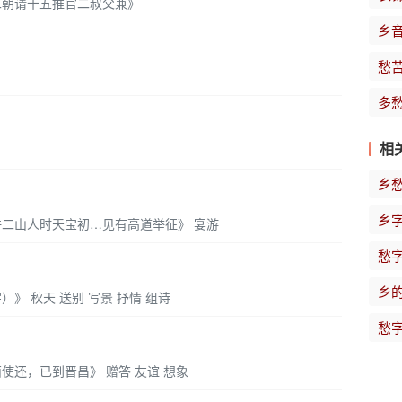
二朝请十五推官二叔父兼》
乡
愁
多
相
乡
乡
许二山人时天宝初…见有高道举征》 宴游
愁
乡
》 秋天 送别 写景 抒情 组诗
愁
使还，已到晋昌》 赠答 友谊 想象