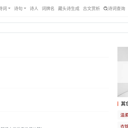
诗词
诗句
诗人
词牌名
藏头诗生成
古文赏析
诗词查询
》
其
温
衣