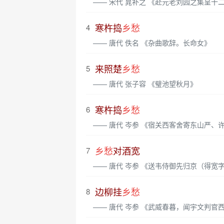
—— 宋代 晁补之 《赴元老刘园之集呈十
寒杵捣
乡愁
4
—— 唐代 佚名 《杂曲歌辞。长命女》
来照楚
乡愁
5
—— 唐代 张子容 《璧池望秋月》
寒杵捣
乡愁
6
—— 唐代 岑参 《宿关西客舍寄东山严、
乡愁
对酒宽
7
—— 唐代 岑参 《送韦侍御先归京（得宽字）
边柳挂
乡愁
8
—— 唐代 岑参 《武威春暮，闻宇文判官西