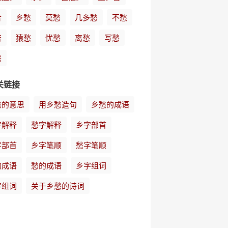
音
乡愁
莫愁
几多愁
不愁
苦
猿愁
忧愁
离愁
写愁
愁
关链接
愁的意思
用乡愁造句
乡愁的成语
字解释
愁字解释
乡字部首
字部首
乡字笔顺
愁字笔顺
的成语
愁的成语
乡字组词
字组词
关于乡愁的诗词