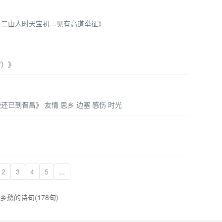
许二山人时天宝初…见有高道举征》
字）》
已到晋昌》 友情 思乡 边塞 感伤 时光
2
3
4
5
...
愁的诗句(178句)