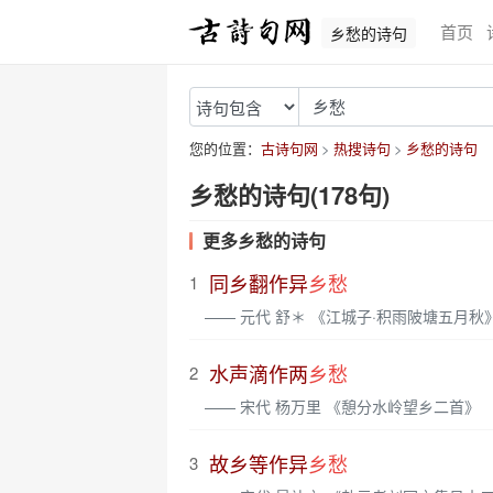
首页
乡愁的诗句
您的位置：
古诗句网
热搜诗句
乡愁的诗句
乡愁的诗句(178句)
更多乡愁的诗句
同乡翻作异
乡愁
1
—— 元代 舒＊ 《江城子·积雨陂塘五月秋
水声滴作两
乡愁
2
—— 宋代 杨万里 《憩分水岭望乡二首》
故乡等作异
乡愁
3