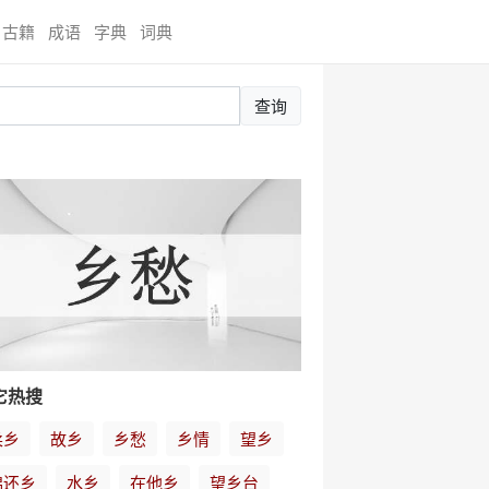
古籍
成语
字典
词典
查询
它热搜
柔乡
故乡
乡愁
乡情
望乡
锦还乡
水乡
在他乡
望乡台