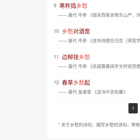
寒杵捣
乡愁
9
—— 唐代 岑参 《宿关西客舍寄东山严、
乡愁
对酒宽
10
—— 唐代 岑参 《送韦侍御先归京（得宽
边柳挂
乡愁
11
—— 唐代 岑参 《武威春暮闻宇文判官西使还
春草
乡愁
起
12
—— 唐代 皇甫曾 《送汤中丞和蕃》
1
* 关于乡愁的诗句，描写乡愁的诗句，带有乡