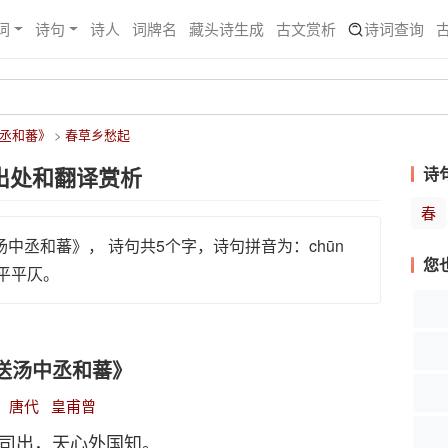
词
诗句
诗人
词牌名
藏头诗生成
古文赏析
诗词查询
丞和蕃》
春草乡愁起
出处和翻译赏析
诗
春
中丞和蕃》， 诗句共5个字，诗句拼音为：chūn
您
平仄平平仄。
送汤中丞和蕃》
唐代
皇甫曾
司出，天心外国知。