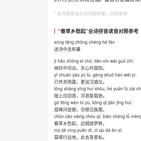
* 此内容来自古诗词爱好者，仅供参考
“春草乡愁起”全诗拼音读音对照参考
sòng tāng zhōng chéng hé fān
送汤中丞和蕃
jì hǎo zhōng sī chū, tiān xīn wài guó zhī.
继好中司出，天心外国知。
yǐ chuán yáo yǔ lù, gèng shuō hàn wēi yí.
已传尧雨露，更说汉威仪。
lǒng shàng yīng huí shǒu, hé yuán fù zài ch
陇上应回首，河源复载驰。
gū fēng wèn tú yù, kōng qì jiàn jīng huī.
孤峰问徒御，空碛见旌麾。
chūn cǎo xiāng chóu qǐ, biān chéng lǚ mèng
春草乡愁起，边城旅梦移。
mò jiē xíng yuǎn dì, cǐ qù dá ēn sī.
莫嗟行远地，此去答恩私。