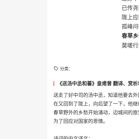
已传尧
陇上应
孤峰问
春草乡
莫嗟行
分类：
《送汤中丞和蕃》皇甫曾 翻译、赏析
送走了好中司的汤中丞，知道他要去外
在又回到了陇上，向后望了一下，他继
春草野外的乡愁开始涌动，边城间的旅
为了回应对国家的恩情。
诗词的中文译文：