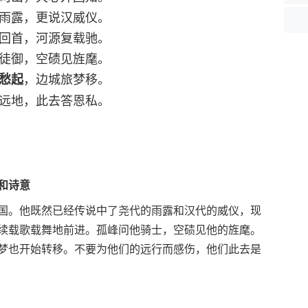
雨露，更说汉威仪。
回首，河源复载驰。
徒御，空碛见旌麾。
，边城旅梦移。
愁起
远地，此去答恩私。
和诗意
国。他既然已经传说中了尧代的雨露和汉代的威仪，现
续载歌载舞地前进。孤峰问他骑士，空碛见他的旌麾。
梦也开始转移。不要为他们的远行而感伤，他们此去是