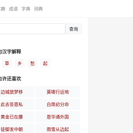
古籍
成语
字典
词典
查询
句汉字解释
草
乡
愁
起
也许还喜欢
边城旅梦移
莫嗟行远地
此去答恩私
白简初分命
黄金已在腰
恩华通外国
徒御发中朝
雨雪从边起