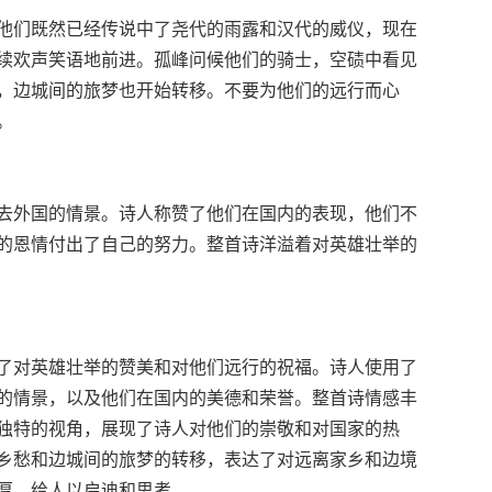
他们既然已经传说中了尧代的雨露和汉代的威仪，现在
续欢声笑语地前进。孤峰问候他们的骑士，空碛中看见
，边城间的旅梦也开始转移。不要为他们的远行而心
。
去外国的情景。诗人称赞了他们在国内的表现，他们不
的恩情付出了自己的努力。整首诗洋溢着对英雄壮举的
了对英雄壮举的赞美和对他们远行的祝福。诗人使用了
的情景，以及他们在国内的美德和荣誉。整首诗情感丰
独特的视角，展现了诗人对他们的崇敬和对国家的热
乡愁和边城间的旅梦的转移，表达了对远离家乡和边境
厚，给人以启迪和思考。