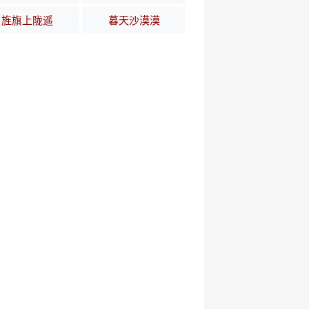
旌旗上陇遥
暮天沙漠漠