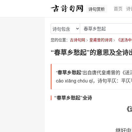
首页
诗
诗句赏析
您的位置：
古诗句网
皇甫曾的诗词
《送汤中
“春草乡愁起”的意思及全诗
“
春草乡愁起
”出自唐代皇甫曾的《送汤
cǎo xiāng chóu qǐ，诗句平仄：
“春草乡愁起”全诗
《
继好中