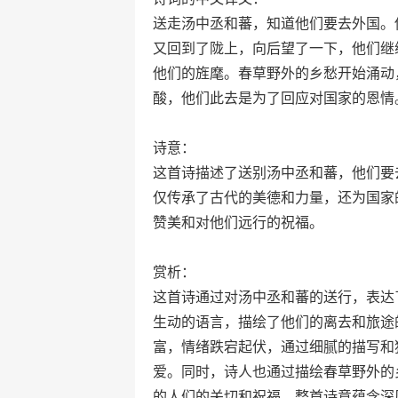
送走汤中丞和蕃，知道他们要去外国。
又回到了陇上，向后望了一下，他们继
他们的旌麾。春草野外的乡愁开始涌动
酸，他们此去是为了回应对国家的恩情
诗意：
这首诗描述了送别汤中丞和蕃，他们要
仅传承了古代的美德和力量，还为国家
赞美和对他们远行的祝福。
赏析：
这首诗通过对汤中丞和蕃的送行，表达
生动的语言，描绘了他们的离去和旅途
富，情绪跌宕起伏，通过细腻的描写和
爱。同时，诗人也通过描绘春草野外的
的人们的关切和祝福。整首诗意蕴含深