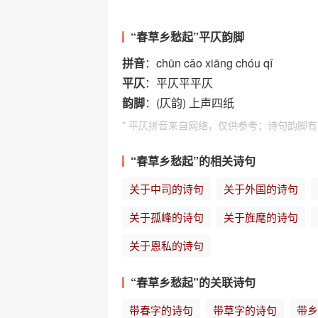
“春草乡愁起”平仄韵脚
拼音
：chūn cǎo xiāng chóu qǐ
平仄
：平仄平平仄
韵脚
：(仄韵) 上声四纸
* 平仄拼音来自网络，仅供参考；诗句韵脚
“春草乡愁起”的相关诗句
关于中司的诗句
关于外国的诗句
关于孤峰的诗句
关于旌麾的诗句
关于恩私的诗句
“春草乡愁起”的关联诗句
带春字的诗句
带草字的诗句
带乡